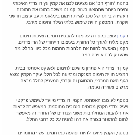
בחנות "חורף חם" אנו מציגים לכם את קמין עץ דו צדדי האיכותי
והיפה ביותר שתמצאו בשוק. קמיננו משלב בתוכו את התוכנה
העשירה ביותר של טכנולוגיית חימום בינלאומית עם עיצוב חדשני
ויוקרתי, המספק חווית שימוש בלתי רגילה וחימום מירבי.
ה
קמין
עוצב בקפידה על מנת להבטיח תמיכה ואיכות חימום
מקסימלית לאורך כל החורף. בעיצובו הייחודי של הדו צדדים,
הקמין מאפשר לחוות את הלהבות החמות מכל כיוון בחלל, מה
שמעניק לכם אווירה חמה.
קמין דו צדדי הוא פתרון מושלם לחימום ולאפקט אסתטי בבית,
המציע חווית חימום מפנקת ומרגיעה לכל חלל. עיקר הקמין נמצא
בגוף האח המרכזי, המסוגנן והיוקרתי, המעניק לחלל מראה
מרשים ואווירה נעימה.
בנוסף לעיצובו האסתטי, הקמין דו צדדי מיועד לשימוש פרקטי
ויעיל. צדדי הקמין מכוסים בזכוכית מחוסמת, המאפשרת לראות
את הלהבות המתלהבות משני הצדדים של החדר. זה מאפשר
לחום להתפזר בצורה אחידה ולהניח על כל רחבי החלל.
בנוסף, הקמין מיועד להיות יפהפה כמו חמים. עשוי מחומרים